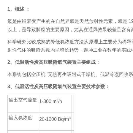
1
、概述 ：
氡是由镭衰变产生的在自然界氡是天然放射性元素，氡是 
以上，是导致肺癌的主要原因，尤其在通风效果较差且含有
科学研究比较成熟的降低氡浓度方法从原理上主要分为稀释
射性气体的吸附系数均呈增长趋势，泰坤工业在数年的实践
2、
低温活性炭高压吸附氡气装置
主要组成：
本系统包括空压机‘’无热再生吸附式干燥机、低温冷凝回收
3、
低温活性炭高压吸附氡气装置
主要技术参数：
输出空气流量
3
1-300
m
/h
输入氡浓度
3
20-1000 Bq/
m