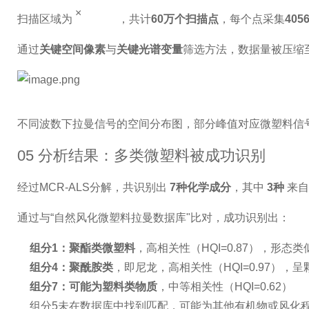
×
扫描区域为
，共计
60万个扫描点
，每个点采集
40
通过
关键空间像素
与
关键光谱变量
筛选方法，数据量被压缩
不同波数下拉曼信号的空间分布图，部分峰值对应微塑料信
05 分析结果：多类微塑料被成功识别
经过MCR-ALS分解，共识别出
7种化学成分
，其中
3种
来自
通过与“自然风化微塑料拉曼数据库"比对，成功识别出：
组分1：聚酯类微塑料
，高相关性（HQI=0.87），形态
组分4：聚酰胺类
，即尼龙，高相关性（HQI=0.97），
组分7：可能为塑料类物质
，中等相关性（HQI=0.62）
组分5未在数据库中找到匹配，可能为其他有机物或风化