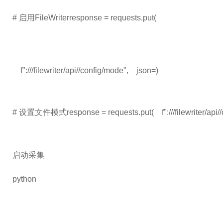
# 启用FileWriterresponse = requests.put(
    f":///filewriter/api//config/mode",    json=)
# 设置文件模式response = requests.put(    f":///filewriter/api//c
启动采集
python