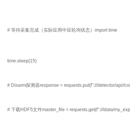
# 等待采集完成（实际应用中应轮询状态）import time
time.sleep(15)
# Disarm探测器response = requests.put(f":///detector/api//c
# 下载HDF5文件master_file = requests.get(f":///data/my_experim