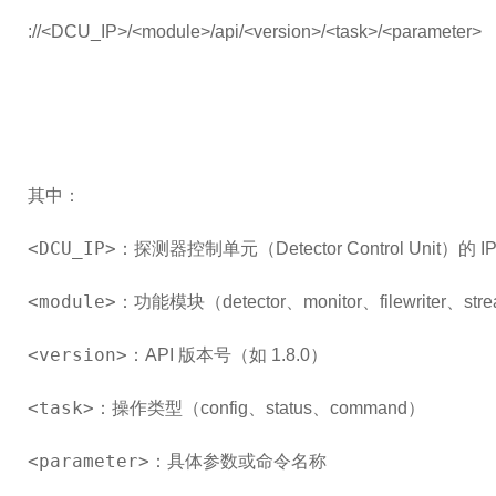
://<DCU_IP>/<module>/api/<version>/<task>/<parameter>
其中：
<DCU_IP>
：探测器控制单元（Detector Control Unit）的 I
<module>
：功能模块（detector、monitor、filewriter、str
<version>
：API 版本号（如 1.8.0）
<task>
：操作类型（config、status、command）
<parameter>
：具体参数或命令名称