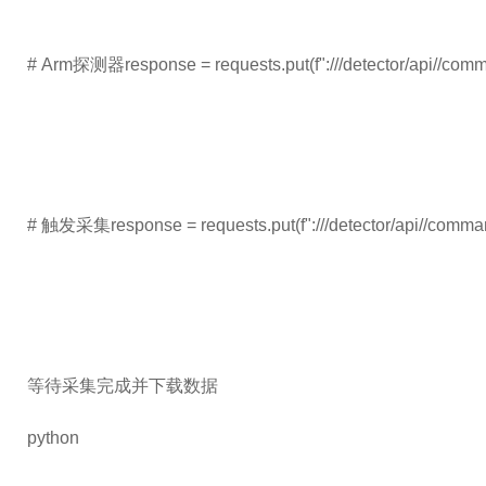
# Arm探测器response = requests.put(f":///detector/api//comm
# 触发采集response = requests.put(f":///detector/api//command
等待采集完成并下载数据
python