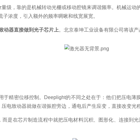
Hz量级，靠的是机械转动光栅或移动腔镜来调谐频率
。机械运动
载流子浓度，引入额外的频率啁啾和线宽展宽
。
致动器直接做到光子芯片上
。北京泰坤工业设备有限公司将该产
精密位移控制。Deeplight的不同之处在于：他们把压电薄膜
。压电致动器就做在谐振腔旁边，通电后产生应变，直接改变光
去，而是在芯片制造流程中就把压电材料沉积、图形化、连接到光