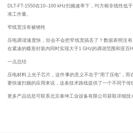
DLT-FT-1550在10–100 kHz扫频速率下，均方根非线性低
准工作量。
窄线宽没有被牺牲
压电调谐速度快，但会不会把窄线宽搞丢了？数据表明没有。本
在紧凑的蝶形封装内同时实现大于1 GHz的调谐范围和亚百
一点总结
压电材料上光子芯片，这件事的意义不在于“用了压电"，而
要快速扫频的应用来说，这条技术路线提供了一个不同于传
更多产品信息可
联系北京泰坤工业设备有限公司获取详细技