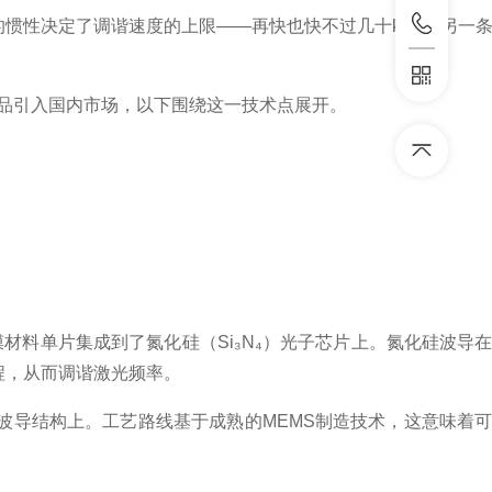
的惯性决定了调谐速度的上限——再快也快不过几十kHz。另一
品引入国内市场，以下围绕这一技术点展开。
材料单片集成到了氮化硅（Si₃N₄）光子芯片上
。氮化硅波导
程，从而调谐激光频率。
波导结构上
。工艺路线基于成熟的MEMS制造技术
，这意味着