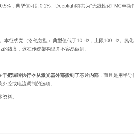
于0.5%，典型值可到0.1%
。Deeplight称其为“无线性化FMCW操
征线宽（洛伦兹型）典型值低于10 Hz，上限100 Hz
。氮化
Hz的线宽，这在传统架构里并不容易做到
。
在于
把调谐执行器从激光器外部搬到了芯片内部
，而且是用半导
统外腔或电流调制的选项。
术资料。