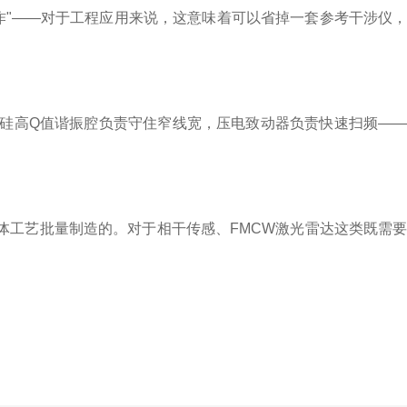
作"
——对于工程应用来说，这意味着可以省掉一套参考干涉仪
硅高Q值谐振腔负责守住窄线宽，压电致动器负责快速扫频—
体工艺批量制造的。对于相干传感、FMCW激光雷达这类既需