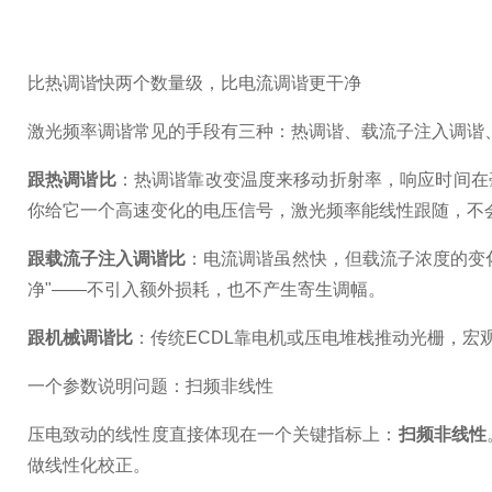
比热调谐快两个数量级，比电流调谐更干净
激光频率调谐常见的手段有三种：热调谐、载流子注入调谐
跟热调谐比
：热调谐靠改变温度来移动折射率，响应时间在
你给它一个高速变化的电压信号，激光频率能线性跟随，不会
跟载流子注入调谐比
：电流调谐虽然快，但载流子浓度的变
净"——不引入额外损耗，也不产生寄生调幅。
跟机械调谐比
：传统ECDL靠电机或压电堆栈推动光栅，宏观
一个参数说明问题：扫频非线性
压电致动的线性度直接体现在一个关键指标上：
扫频非线性
做线性化校正
。