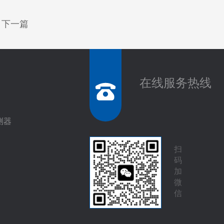
下一篇
在线服务热线
测器
扫
码
加
微
信