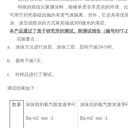
特殊的双组分聚脲涂料，能够承受非常恶劣的环境，
可用于封闭基础设施的有害气体隔离。另外，它还具有优
涂、滚压或喷涂的方式将其铺成
300
微米的薄层。
本产品通过了质子研究所的测试。附测试报告（编号
RPT-2
1.
试验要点：
a
、 涂抹方法进行涂层，涂抹三层，层间干燥
24
小时。
b
、 最终干燥
7
天。
c
、 对样品进行了测试。
测试结果如下：
数量
涂抹前的氡气散发速率
Fl
涂抹后的氡气散发速率
Bq m2 sec -1
Bq m2 sec -1