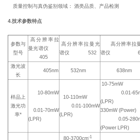
质量控制与真伪鉴别领域： 酒类品质、产品检测
4.技术参数特点
高分辨率拉
参数与
高分辨率拉曼光
高分辨率拉
曼光谱仪
型号
谱仪 532
谱仪 63
405
激光波
405nm
532nm
638nm
长
10-75
10-80mW
0.01-65
样品上
10-110mW
(LPR) 3
激光功
0.01-100mW
0.01-70mW
330mW (Powe
率
*
(LPR)
(LPR)
0.05-280
(Power LPR)
-1
80-3700cm