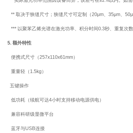
* 实际激光功率范围因设备而异，误差可在±2%以内。如
** 取决于狭缝尺寸；狭缝尺寸可定制（20μm、35μm、50
*** 以聚苯乙烯光谱在激光功率、积分时间0.3秒、重复次
5.
额外特性
便携式尺寸（257x110x61m
重量轻（1.5kg
五键操
低功耗（续航可达4小时支持移动电源供
兼容科研级显微平
蓝牙与USB连