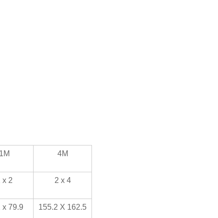
1M
4M
 x 2
2 x 4
 x 79.9
155.2 X 162.5