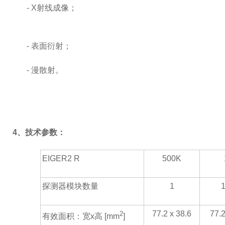
- X
射线成像；
-
表面衍射；
-
漫散射。
4
、技术参数
：
EIGER2 R
500K
探测器模块数量
1
1
77.2 x 38.6
77.2
2
有效面积：宽
x
高
[mm
]