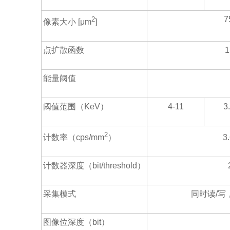
7
2
像素大小
[μm
]
点扩散函数
1
能量阈值
阈值范围（
KeV
）
4-11
3
2
计数率（
cps/mm
）
3
计数器深度（
bit/threshold
）
采集模式
同时读
/
写
图像位深度（
bit
）