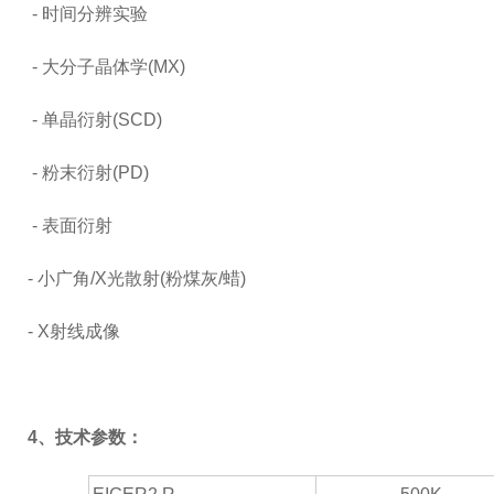
-
时间分辨实验
-
大分子晶体学(MX)
-
单晶衍射(SCD)
-
粉末衍射(PD)
-
表面衍射
-
小广角/X光散射(粉煤灰/蜡)
-
X
射线成像
4
、
技术参数
：