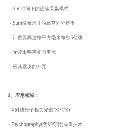
-
3
μs时间下的连续采集模式
-
5
μm像素尺寸的高空间分辨率
-
计数器高达每平方毫米每秒5亿张
-
无读出噪声和暗电流
-
极其紧凑的外壳
3
、应用领域：
-X
射线光子相关光谱(XPCS)
-
Ptychography(
叠层衍射)成像技术