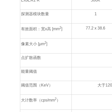
EIGER2 R
500K
探测器模块数量
1
2
77.2 x 38.6
有效面积：宽x高 [mm
]
2
像素大小 [μm
]
点扩散函数
能量阈值
阈值范围（KeV）
大于120k
2
大计数率（cps/mm
）