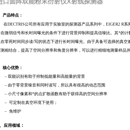
进口面阵双能粉末衍射仪X射线探测器
1、产品特点：
在DECTRIS公司所有应用于实验室的探测器产品系列中，EIGER2 
于在微弱信号和长时间曝光的条件下进行背景抑制和提高信噪比。其*的计
以在零死时间同步读/写的状态下进行长时间曝光。由于具备可选择的真空
探测相结合，提高了空间分辨率和角度分辨率，可以进行精细地测量样品
2、核心优势：
– 双能识别有助于抑制低能量和高能量的背景
– 由于零背景噪音和同时读写，所以具有很高的动态范围
– 小尺寸像素和*的点扩散函数有助于获得高的空间分辨率
– 可定制在真空环境下使用；
– 免维护
3、
：
应用领域