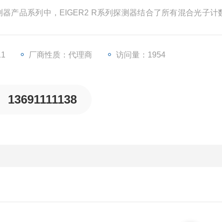
测器产品系列中，EIGER2 R系列探测器结合了所有混合光子计
量识别有助于在微弱信号和长时间曝光的条件下进行背景抑制和提高信噪比
11
厂商性质：代理商
访问量：1954
13691111138