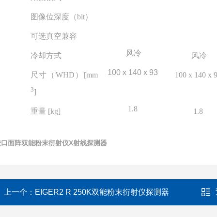
图像位深度（
bit
）
可选真空兼容
风冷
冷却方式
风冷
100 x 140 x 93
尺寸（
WHD
）
[mm
100 x 140 x 
3
]
1.8
重量
[kg]
1.8
进口面阵双能粉末衍射仪X射线探测器
上一个：
EIGER2 R 250K双能粉末衍射仪探测器