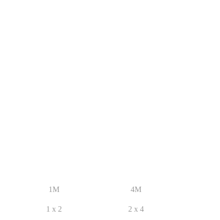
1M
4M
1 x 2
2 x 4