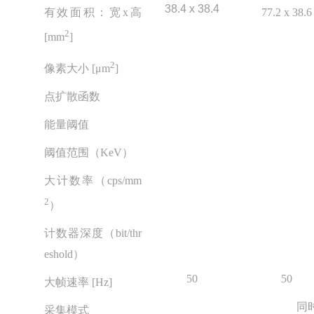
38.4 x 38.4
有效面积：宽
x
高
77.2 x 38.6
2
[mm
]
2
像素大小
[μm
]
点扩散函数
能量阈值
阈值范围（
KeV
）
大计数率（
cps/mm
2
）
计数器深度（
bit/thr
eshold
）
50
50
大帧速率
[Hz]
同
采集模式