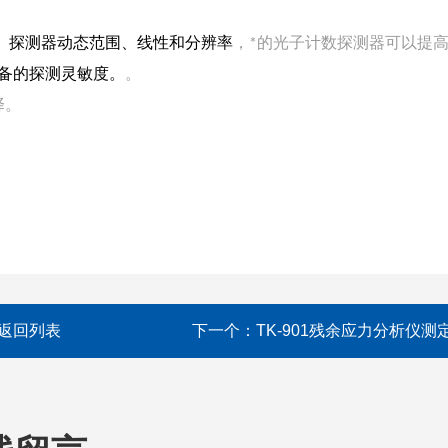
1D）探测器动态范围、线性和分辨率
，*的光子计数探测器可以提
备的探测灵敏度。
。
择。
返回列表
下一个：
TK-901残余应力分析仪测