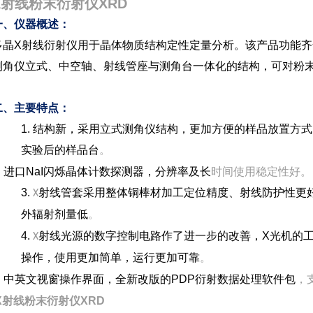
X射线
粉末衍射仪XRD
一、仪器概述：
多晶X射线衍射仪用于晶体物质结构定性定量分析。该产品功能齐
测角仪立式、中空轴、射线管座与测角台一体化的结构，可对粉
二、主要特点：
1. 结构新，采用立式测角仪结构，更加方便的样品放置方
实验后的样品台
。
. 进口
NaI闪烁晶体计数探测器，分辨率及长
时间
使用稳定性好
。
3.
射线管套采用整体铜棒材加工定位精度、射线防护性更
X
外辐射剂量低
。
4.
射线光源的数字控制电路作了进一步的改善，
X
光机的
X
操作，使用更加简单，运行更加可靠
。
.
中英文视窗操作界面，全新改版的
PDP
衍射数据处理软件包
，
X射线
粉末衍射仪XRD