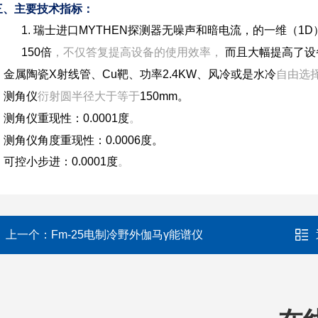
三、主要技术指标：
1. 瑞士进口MYTHEN探测器无噪声和暗电流，的一维（
150倍
而且大幅提高了设
，不仅答复提高设备的使用效率，
2. 金属陶瓷X射线管、Cu靶、功率2.4KW、风冷或是水冷
自由选
. 测角仪
150mm。
衍射圆半径大于等于
. 测角仪重现性：0.0001度
。
5. 测角仪角度重现性：0.0006度。
. 可控小步进：0.0001度
。
上一个：
Fm-25电制冷野外伽马γ能谱仪