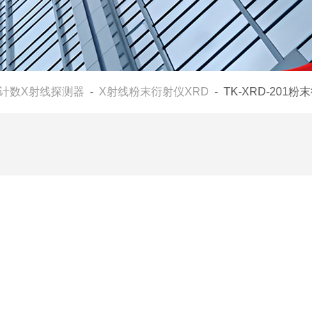
计数X射线探测器
-
X射线粉末衍射仪XRD
- TK-XRD-201